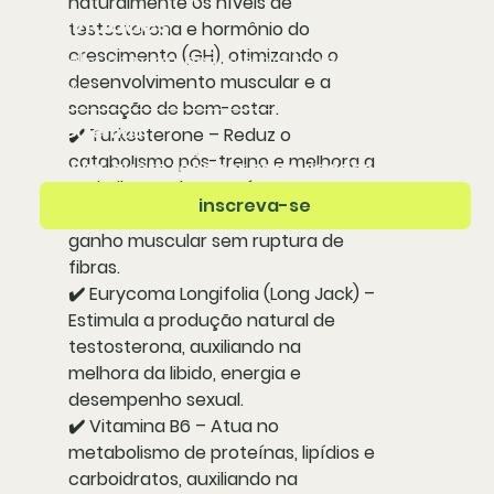
naturalmente os
níveis de
novidades
testosterona e hormônio do
crescimento (GH)
, otimizando o
receba as promoções e melhores ofertas
desenvolvimento muscular
e a
Email
*
sensação de bem-estar
.
✔️
Turkesterone
– Reduz o
catabolismo pós-treino e melhora a
Sim, quero receber as novidades
*
assimilação de proteínas
,
inscreva-se
promovendo
força, resistência e
ganho muscular
sem ruptura de
fibras.
✔️
Eurycoma Longifolia (Long Jack)
–
Estimula a
produção natural de
testosterona
, auxiliando na
melhora da libido, energia e
desempenho sexual
.
✔️
Vitamina B6
– Atua no
metabolismo de
proteínas, lipídios e
carboidratos
, auxiliando na