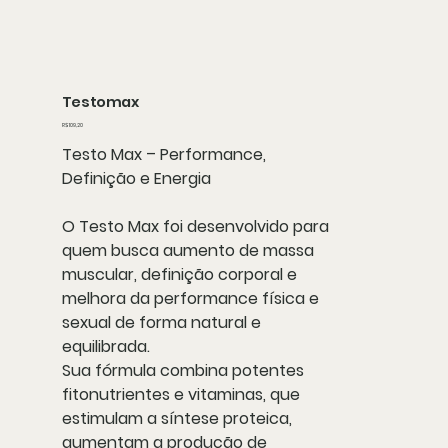
Testomax
Preço
R$ 109,20
Testo Max – Performance,
Definição e Energia
O
Testo Max
foi desenvolvido para
quem busca
aumento de massa
muscular, definição corporal e
melhora da performance física e
sexual
de forma natural e
equilibrada.
Sua fórmula combina
potentes
fitonutrientes e vitaminas
, que
estimulam a síntese proteica,
aumentam a produção de