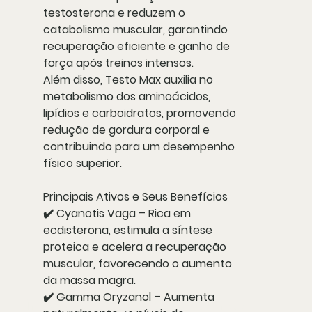
testosterona e reduzem o
catabolismo muscular
, garantindo
recuperação eficiente
e
ganho de
força
após treinos intensos.
Além disso, Testo Max auxilia no
metabolismo dos
aminoácidos,
lipídios e carboidratos
, promovendo
redução de gordura corporal
e
contribuindo para um
desempenho
físico superior
.
Principais Ativos e Seus Benefícios
✔️
Cyanotis Vaga
– Rica em
ecdisterona
, estimula a síntese
proteica e acelera a
recuperação
muscular
, favorecendo o aumento
da
massa magra
.
✔️
Gamma Oryzanol
– Aumenta
inscreva-se para receber as 