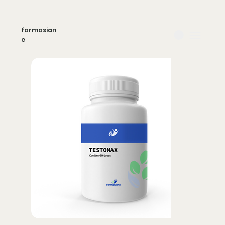
farmasian
e