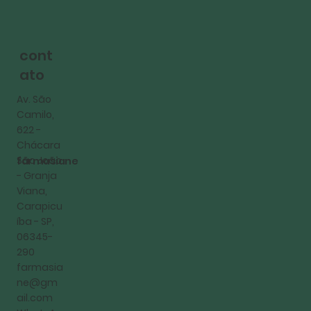
cont
ato
Av. São
Camilo,
622 -
Chácara
São João
farmasiane
- Granja
Viana,
Carapicu
íba - SP,
06345-
290
farmasia
ne@gm
ail.com