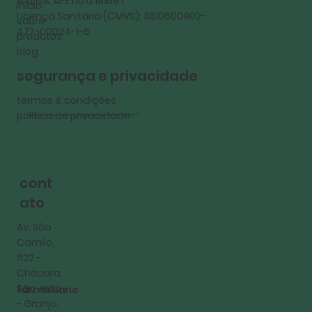
ANVISA: AFE no 0.19169.1
início
Licença Sanitária (CMVS): 3510600902-
sobre
477-00024-1-6
produtos
blog
segurança e privacidade
termos & condições
política de privacidade
Farmacêutica Responsável: Angélica Cristina M Paulo (CRF: 88573)
cont
ato
Av. São
Camilo,
622 -
Chácara
São João
farmasiane
- Granja