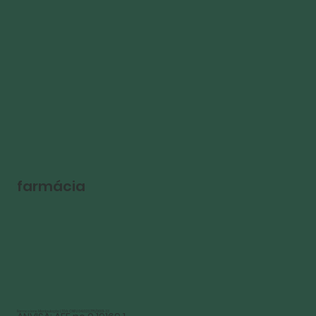
farmácia
Farmasiane Manipulação LTDA: CNPJ 04.023.775/0001-33